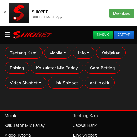
×
SHIOBET
Download
SHIOBET Mobile App
MASUK
DAFTAR
Tentang Kami
Mobile
Info
Kebijakan
Phising
Kalkulator Mix Parlay
Cara Betting
Video Shiobet
Link Shiobet
anti blokir
Mobile
Tentang Kami
Kalkulator Mix Parlay
Jadwal Bank
Video Tutorial
Link Shiobet