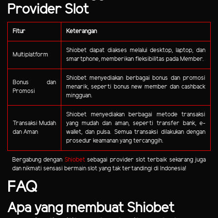
Provider Slot
Fitur
Keterangan
Shiobet dapat diakses melalui desktop, laptop, dan
Multiplatform
smartphone, memberikan fleksibilitas pada Member.
Shiobet menyediakan berbagai bonus dan promosi
Bonus dan
menarik, seperti bonus new member dan cashback
Promosi
mingguan.
Shiobet menyediakan berbagai metode transaksi
Transaksi Mudah
yang mudah dan aman, seperti transfer bank, e-
dan Aman
wallet, dan pulsa. Semua transaksi dilakukan dengan
prosedur keamanan yang tercanggih.
Bergabung dengan
Shiobet
sebagai provider slot terbaik sekarang juga
dan nikmati sensasi bermain slot yang tak tertandingi di Indonesia!
FAQ
Apa yang membuat Shiobet