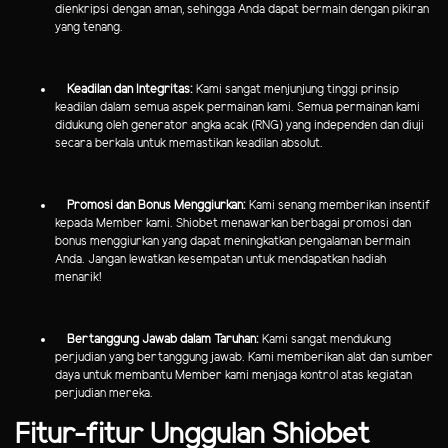
dienkripsi dengan aman, sehingga Anda dapat bermain dengan pikiran
yang tenang.
Keadilan dan Integritas:
Kami sangat menjunjung tinggi prinsip
keadilan dalam semua aspek permainan kami. Semua permainan kami
didukung oleh generator angka acak (RNG) yang independen dan diuji
secara berkala untuk memastikan keadilan absolut.
Promosi dan Bonus Menggiurkan:
Kami senang memberikan insentif
kepada Member kami. Shiobet menawarkan berbagai promosi dan
bonus menggiurkan yang dapat meningkatkan pengalaman bermain
Anda. Jangan lewatkan kesempatan untuk mendapatkan hadiah
menarik!
Bertanggung Jawab dalam Taruhan:
Kami sangat mendukung
perjudian yang bertanggung jawab. Kami memberikan alat dan sumber
daya untuk membantu Member kami menjaga kontrol atas kegiatan
perjudian mereka.
Fitur-fitur Unggulan Shiobet