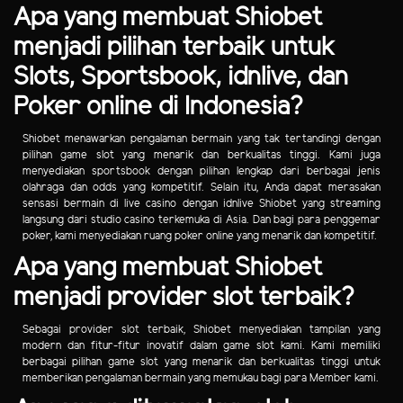
Apa yang membuat Shiobet
menjadi pilihan terbaik untuk
Slots, Sportsbook, idnlive, dan
Poker online di Indonesia?
Shiobet menawarkan pengalaman bermain yang tak tertandingi dengan
pilihan game slot yang menarik dan berkualitas tinggi. Kami juga
menyediakan sportsbook dengan pilihan lengkap dari berbagai jenis
olahraga dan odds yang kompetitif. Selain itu, Anda dapat merasakan
sensasi bermain di live casino dengan idnlive Shiobet yang streaming
langsung dari studio casino terkemuka di Asia. Dan bagi para penggemar
poker, kami menyediakan ruang poker online yang menarik dan kompetitif.
Apa yang membuat Shiobet
menjadi provider slot terbaik?
Sebagai provider slot terbaik, Shiobet menyediakan tampilan yang
modern dan fitur-fitur inovatif dalam game slot kami. Kami memiliki
berbagai pilihan game slot yang menarik dan berkualitas tinggi untuk
memberikan pengalaman bermain yang memukau bagi para Member kami.