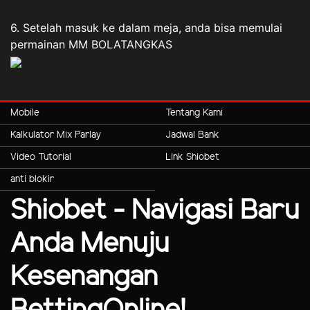
6. Setelah masuk ke dalam meja, anda bisa memulai
permainan MM BOLATANGKAS
Mobile
Tentang Kami
Kalkulator Mix Parlay
Jadwal Bank
Video Tutorial
Link Shiobet
anti blokir
Shiobet - Navigasi Baru
Anda Menuju
Kesenangan