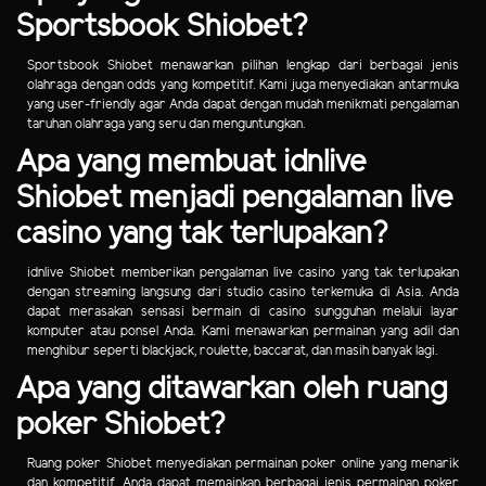
Sportsbook Shiobet?
Sportsbook Shiobet menawarkan pilihan lengkap dari berbagai jenis
olahraga dengan odds yang kompetitif. Kami juga menyediakan antarmuka
yang user-friendly agar Anda dapat dengan mudah menikmati pengalaman
taruhan olahraga yang seru dan menguntungkan.
Apa yang membuat idnlive
Shiobet menjadi pengalaman live
casino yang tak terlupakan?
idnlive Shiobet memberikan pengalaman live casino yang tak terlupakan
dengan streaming langsung dari studio casino terkemuka di Asia. Anda
dapat merasakan sensasi bermain di casino sungguhan melalui layar
komputer atau ponsel Anda. Kami menawarkan permainan yang adil dan
menghibur seperti blackjack, roulette, baccarat, dan masih banyak lagi.
Apa yang ditawarkan oleh ruang
poker Shiobet?
Ruang poker Shiobet menyediakan permainan poker online yang menarik
dan kompetitif. Anda dapat memainkan berbagai jenis permainan poker