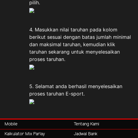
pilih.
4. Masukkan nilai taruhan pada kolom
berikut sesuai dengan batas jumlah minimal
dan maksimal taruhan, kemudian klik
taruhan sekarang untuk menyelesaikan
proses taruhan.
5. Selamat anda berhasil menyelesaikan
proses taruhan E-sport.
Mobile
Tentang Kami
Kalkulator Mix Parlay
Jadwal Bank