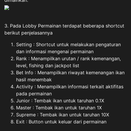
dimainkan.
3. Pada Lobby Permainan terdapat beberapa shortcut
berikut penjelasannya
Setting : Shortcut untuk melakukan pengaturan
dan informasi mengenai permainan
Rank : Menampilkan urutan / rank kemenangan,
level, fishing dan jackpot list
Bet Info : Menampilkan riwayat kemenangan ikan
hasil menembak
Activity : Menampilkan informasi terkait aktifitas
pada permainan
Junior : Tembak ikan untuk taruhan 0.1X
Master : Tembak ikan untuk taruhan 1X
Supreme : Tembak ikan untuk taruhan 10X
Exit : Button untuk keluar dari permainan