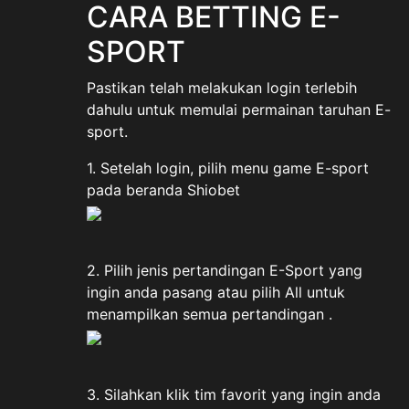
CARA BETTING E-
SPORT
Pastikan telah melakukan login terlebih
dahulu untuk memulai permainan taruhan E-
sport.
1. Setelah login, pilih menu game E-sport
pada beranda Shiobet
2. Pilih jenis pertandingan E-Sport yang
ingin anda pasang atau pilih All untuk
menampilkan semua pertandingan .
3. Silahkan klik tim favorit yang ingin anda