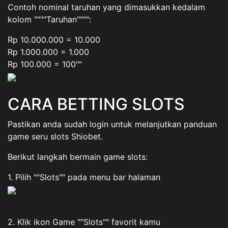
Contoh nominal taruhan yang dimasukkan kedalam
kolom """"Taruhan"""":
Rp 10.000.000 = 10.000
Rp 1.000.000 = 1.000
Rp 100.000 = 100""
CARA BETTING SLOTS
Pastikan anda sudah login untuk melanjutkan panduan
game seru slots Shiobet.
Berikut langkah bermain game slots:
1. Pilih ""Slots"" pada menu bar halaman
2. Klik ikon Game ""Slots"" favorit kamu