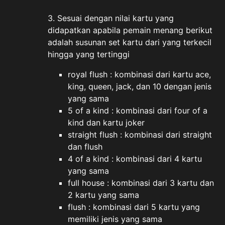
3. Sesuai dengan nilai kartu yang
didapatkan apabila pemain menang berikut
adalah susunan set kartu dari yang terkecil
hingga yang tertinggi
royal flush : kombinasi dari kartu ace,
king, queen, jack, dan 10 dengan jenis
yang sama
5 of a kind : kombinasi dari four of a
kind dan kartu joker
straight flush : kombinasi dari straight
dan flush
4 of a kind : kombinasi dari 4 kartu
yang sama
full house : kombinasi dari 3 kartu dan
2 kartu yang sama
flush : kombinasi dari 5 kartu yang
memiliki jenis yang sama