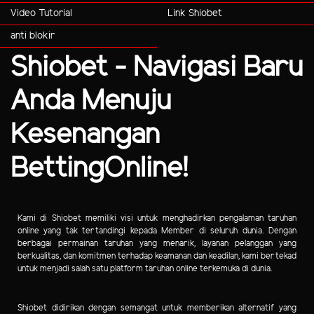
Video Tutorial
Link Shiobet
anti blokir
Shiobet - Navigasi Baru
Anda Menuju
Kesenangan
BettingOnline!
Kami di Shiobet memiliki visi untuk menghadirkan pengalaman taruhan
online yang tak tertandingi kepada Member di seluruh dunia. Dengan
berbagai permainan taruhan yang menarik, layanan pelanggan yang
berkualitas, dan komitmen terhadap keamanan dan keadilan, kami bertekad
untuk menjadi salah satu platform taruhan online terkemuka di dunia.
Shiobet didirikan dengan semangat untuk memberikan alternatif yang