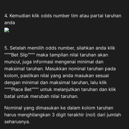
4. Kemudian klik odds number tim atau partai taruhan
anda
5. Setelah memilih odds number, silahkan anda klik
""""Bet Slip"""" maka tampilan nilai taruhan akan
muncul, juga informasi mengenai minimal dan
maksimal taruhan. Masukkan nominal taruhan pada
kolom, pastikan nilai yang anda masukan sesuai
dengan minimal dan maksimal taruhan, lalu klik
""""Place Bet"""" untuk melanjutkan taruhan dan klik
batal untuk merubah nilai taruhan.
Nominal yang dimasukan ke dalam kolom taruhan
harus menghilangkan 3 digit terakhir (nol) dari jumlah
seharusnya.